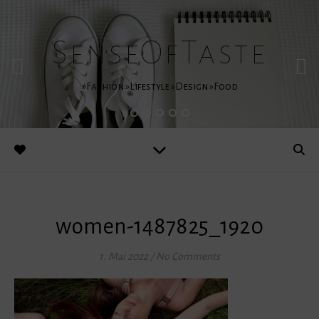
SenseOfTaste
»Fashion »Lifestyle »Design »Food
women-1487825_1920
1. Mai 2022
/
No Comments