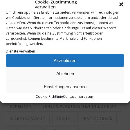
Cookie-Zustimmung
verwalten
KLATSCH UND TRATSCH
KURKUMA
Um dir ein optimales Erlebnis zu bieten, verwenden wir Technologien
wie Cookies, um Geräteinformationen zu speichern und/oder darauf
LONDON
LONDON IM JANUAR
zuzugreifen. Wenn du diesen Technologien zustimmst, können wir
Daten wie das Surfverhalten oder eindeutige IDs auf dieser Website
LONDON IM WINTER
LONDONREISE
verarbeiten. Wenn du deine Zustimmung nicht erteilst oder
zurückziehst, können bestimmte Merkmale und Funktionen
beeinträchtigt werden.
ORANGE
ORANGEN
ORANGEN SHOT
Dienste verwalten
PERFEKTE MUTTER
REISEN
Akzeptieren
REISEN IM WINTER
REISEN MIT JUGENDLICHEN
Ablehnen
RESTAURANTS IN LONDON
Einstellungen ansehen
SCHLECHTE MUTTER
SCHMECKEN
Cookie-Richtlinie
Contact
Impressum
SCHMECKT
SEHENSWÜRDIGKEITEN IN LONDON
SELBSTGEMACHT
SHOTS
SPRITZGEBÄCK