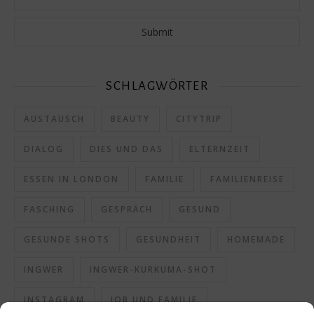
SCHLAGWÖRTER
AUSTAUSCH
BEAUTY
CITYTRIP
DIALOG
DIES UND DAS
ELTERNZEIT
ESSEN IN LONDON
FAMILIE
FAMILIENREISE
FASCHING
GESPRÄCH
GESUND
GESUNDE SHOTS
GESUNDHEIT
HOMEMADE
INGWER
INGWER-KURKUMA-SHOT
INSTAGRAM
JOB UND FAMILIE