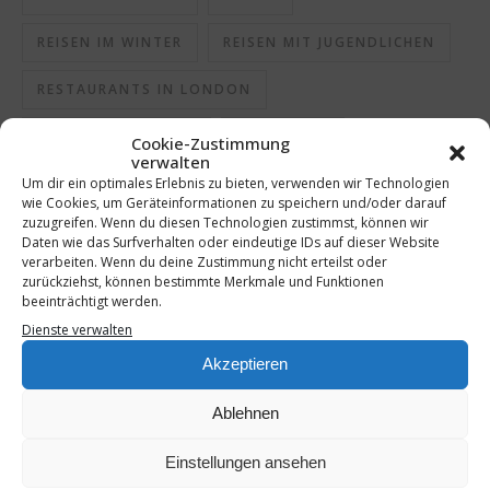
REISEN IM WINTER
REISEN MIT JUGENDLICHEN
RESTAURANTS IN LONDON
SCHLECHTE MUTTER
SCHMECKEN
Cookie-Zustimmung
verwalten
Um dir ein optimales Erlebnis zu bieten, verwenden wir Technologien
SCHMECKT
SEHENSWÜRDIGKEITEN IN LONDON
wie Cookies, um Geräteinformationen zu speichern und/oder darauf
zuzugreifen. Wenn du diesen Technologien zustimmst, können wir
SELBSTGEMACHT
SHOTS
SPRITZGEBÄCK
Daten wie das Surfverhalten oder eindeutige IDs auf dieser Website
verarbeiten. Wenn du deine Zustimmung nicht erteilst oder
STÄDTEREISE
STÄDTETRIP
zurückziehst, können bestimmte Merkmale und Funktionen
beeinträchtigt werden.
STÄDTETRIP MIT JUGENDLICHEN
TRAVEL
Dienste verwalten
Akzeptieren
UNTERHALTUNG
Ablehnen
Einstellungen ansehen