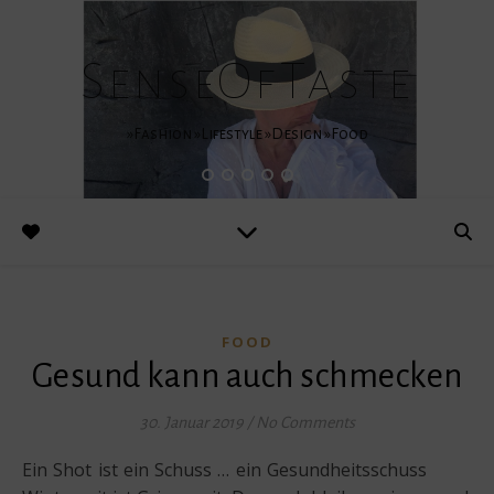
SenseOfTaste
»Fashion »Lifestyle »Design »Food
FOOD
Gesund kann auch schmecken
30. Januar 2019
/
No Comments
Ein Shot ist ein Schuss … ein Gesundheitsschuss