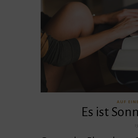
AUF EI
Es ist Son
1