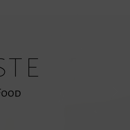
ste
»Food