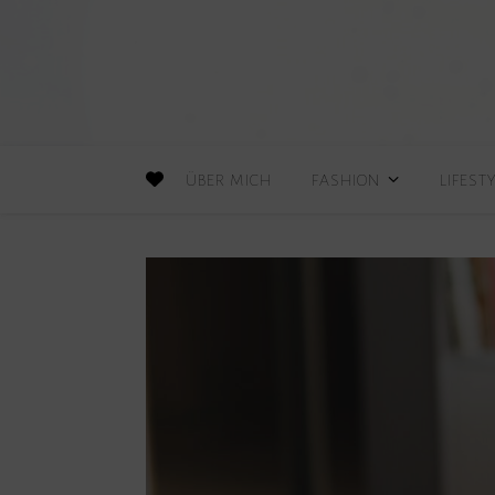
ÜBER MICH
FASHION
LIFEST