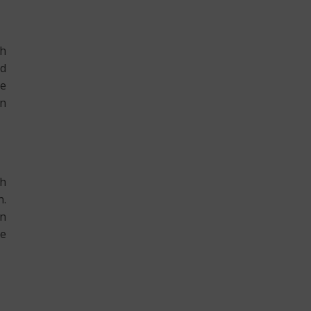
ch
nd
se
en
ch
n.
on
ie