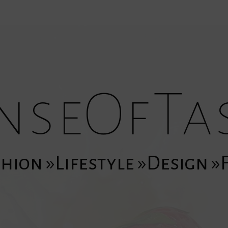
nseOfTa
hion »Lifestyle »Design 