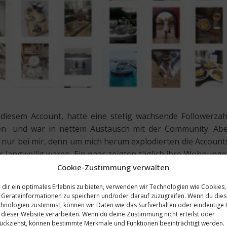
 diesem Account, hatte eine stetig wachsende Followerzah
en und war in nettem Austausch mit der Community. Ab
nur bei mir, denn um mich herum explodierten die Account
er langweilig waren. Ein paar zeigten täglich ihre Wohnung
mer und immer wieder. Dafür wuchs ihre Community immen
Cookie-Zustimmung verwalten
eigten. Diese und ihre Deko hätte man aber leider 1
dir ein optimales Erlebnis zu bieten, verwenden wir Technologien wie Cookies,
leich aus. Während ich bei 4.000 Follower so dahin dümpelt
Geräteinformationen zu speichern und/oder darauf zuzugreifen. Wenn du die
Schnell kamen sie über 10 k, mein Account stagnierte. D
hnologien zustimmst, können wir Daten wie das Surfverhalten oder eindeutige 
 dieser Website verarbeiten. Wenn du deine Zustimmung nicht erteilst oder
ine Fashion Posts. Tja, und irgendwann war ich so frustrier
ückziehst, können bestimmte Merkmale und Funktionen beeinträchtigt werden.