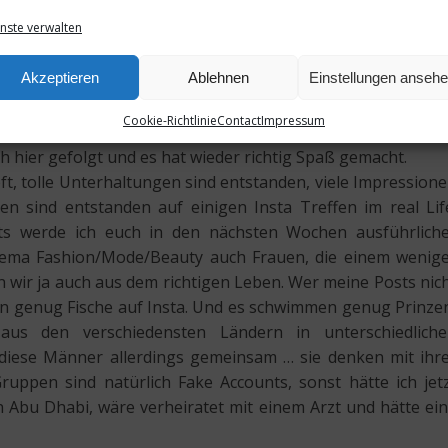
 habe kaum noch gepostet und wollte mich schon ganz v
nste verwalten
 mir die Idee, einfach nochmal neu anzufangen, mit ein
Akzeptieren
Ablehnen
Einstellungen anseh
onballoon/?hl=de
Cookie-Richtlinie
Contact
Impressum
einmal über 1k zu kommen, das dauerte gefühlt Jahre. Ab
h hier gefolgt und es hat wieder richtig Spaß gemacht.
ft, tolle Unterhaltungen sind entstanden, viele Impression
n sind entstanden auf einigen Insta Treffen im real Lif
nts werde ich euch in den nächsten Wochen ausführlich
 Thema Fashion/Mode/Beauty auch Frauen, die einem wenig
 wir ja auch aus dem richtigen Leben. Wer meine Posts nic
n genug Fische auf Insta. Und es schwimmen genug Prinze
us den verschiedensten Ländern in unterschiedlich
diese Männer allerdings gemeinsam … sie denken mit ihr
uppen sind natürlich Fake Accounts, sonst hätte ich jet
 Abu Dhabi, wäre verheiratet mit einem Arzt und hätte ei