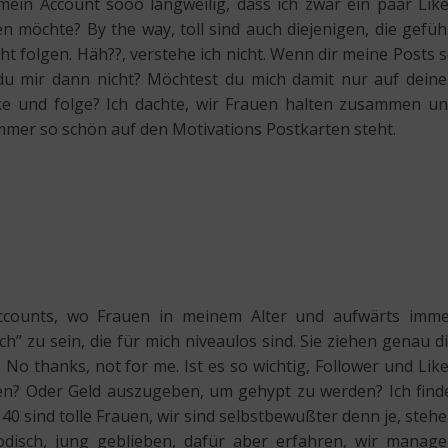
mein Account sooo langweilig, dass ich zwar ein paar Lik
möchte? By the way, toll sind auch diejenigen, die gefüh
cht folgen. Häh??, verstehe ich nicht. Wenn dir meine Posts 
 du mir dann nicht? Möchtest du mich damit nur auf dein
like und folge? Ich dachte, wir Frauen halten zusammen u
immer so schön auf den Motivations Postkarten steht.
Accounts, wo Frauen in meinem Alter und aufwärts imm
ch” zu sein, die für mich niveaulos sind. Sie ziehen genau d
No thanks, not for me. Ist es so wichtig, Follower und Lik
n? Oder Geld auszugeben, um gehypt zu werden? Ich find
 40 sind tolle Frauen, wir sind selbstbewußter denn je, steh
modisch, jung geblieben, dafür aber erfahren, wir manag