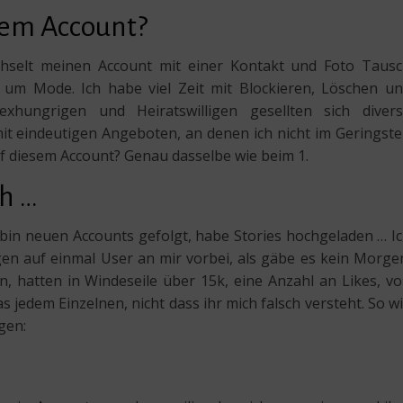
nem Account?
hselt meinen Account mit einer Kontakt und Foto Taus
t um Mode. Ich habe viel Zeit mit Blockieren, Löschen u
xhungrigen und Heiratswilligen gesellten sich diver
it eindeutigen Angeboten, an denen ich nicht im Geringst
uf diesem Account? Genau dasselbe wie beim 1.
ch …
 bin neuen Accounts gefolgt, habe Stories hochgeladen … I
gen auf einmal User an mir vorbei, als gäbe es kein Morge
, hatten in Windeseile über 15k, eine Anzahl an Likes, v
 jedem Einzelnen, nicht dass ihr mich falsch versteht. So w
gen: