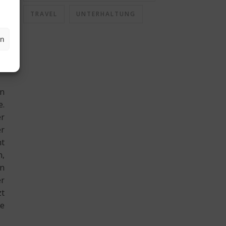
on
TRAVEL
UNTERHALTUNG
em
en
er
en
e.
er
er
ht
n,
en
er
zt
ne