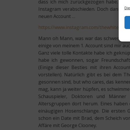
dass ich mich zurückgezogen habe. Ich
Die
Instagram verabschieden. Doch dann kam
neuen Account …
https://www.instagram.com/thewhitefashi
Mann oh Mann, was war das schwer, erst
einige von meinem 1. Account sind mir auc
Ganz viele tolle Kontakte habe ich geknüp
habe ich gewonnen, sogar Freundschafte
(Einige dieser Besties mit ihren Accou
vorstellen). Natürlich gibt es bei dem
gesonnen sind, but who cares, das kennen
mag, kann ja weiter hüpfen, es schwimme
Schauspieler, Doktoren und Männer a
Altersgruppen dort herum. Eines haben 
einäugigen Hosenschlange. Die ersten Gr
schon ein Date mit Brad, dem Scheich von
Affäre mit George Clooney.