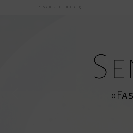
COOKIE-RICHTLINIE (EU)
Se
»Fas