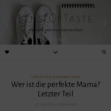
SenseOfTaste
»Fashion »Lifestyle »Design »Food
LIFESTYLE/DECORATION
Wer ist die perfekte Mama?
Letzter Teil
27. Mai 2019
/
2 Comments