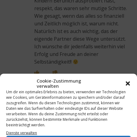
Kindern Beruflich ausprobiert hast,
respekt, das waren sehr mutige Schritte.
Wie gesagt, wenn das alles so finanziell
und Zeitlich möglich ist, warum nicht.
Natürlich ist es auch wichtig, das der
eigende Partner diese Wege untersützt.
Ich wünsche dir jedenfalls weiterhin viel
Erfolg und Freude an deiner
Selbständigkeit!!
Cookie-Zustimmung
verwalten
Um dir ein optimales Erlebnis zu bieten, verwenden wir Technologien
wie Cookies, um Geräteinformationen zu speichern und/oder darauf
zuzugreifen. Wenn du diesen Technologien zustimmst, können wir
Daten wie das Surfverhalten oder eindeutige IDs auf dieser Website
SASKO367
verarbeiten. Wenn du deine Zustimmung nicht erteilst oder
zurückziehst, können bestimmte Merkmale und Funktionen
9. AUGUST 2019 AT 14:34
beeinträchtigt werden.
ANTWORTEN
Dienste verwalten