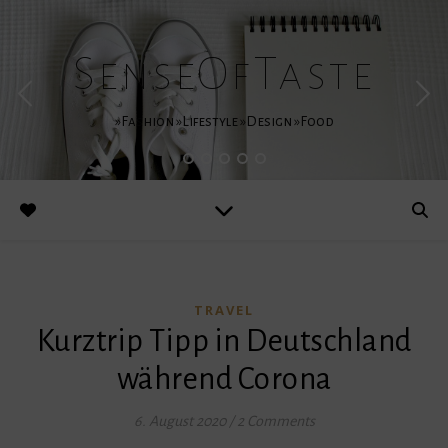
SenseOfTaste
»Fashion »Lifestyle »Design »Food
TRAVEL
Kurztrip Tipp in Deutschland
während Corona
6. August 2020
/
2 Comments