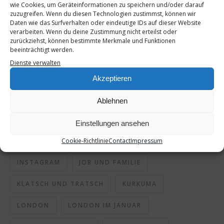
wie Cookies, um Geräteinformationen zu speichern und/oder darauf
SCHLAGWÖRTER
zuzugreifen. Wenn du diesen Technologien zustimmst, können wir
Daten wie das Surfverhalten oder eindeutige IDs auf dieser Website
verarbeiten. Wenn du deine Zustimmung nicht erteilst oder
AUSTAUSCH
BEAUTY
CITYTRIP
zurückziehst, können bestimmte Merkmale und Funktionen
beeinträchtigt werden.
DIALOG
DIES UND DAS
ELTERNZEIT
Dienste verwalten
ESSEN IN LONDON
FAMILIE
FAMILIENREISE
Akzeptieren
FASCHING
GESPRÄCH
GESUND
Ablehnen
GESUNDE SHOTS
GESUNDHEIT
HOMEMADE
Einstellungen ansehen
Cookie-Richtlinie
Contact
Impressum
INGWER
INGWER-KURKUMA-SHOT
INSTAGRAM
JOB UND FAMILIE
KLATSCH UND TRATSCH
KURKUMA
LONDON
LONDON IM JANUAR