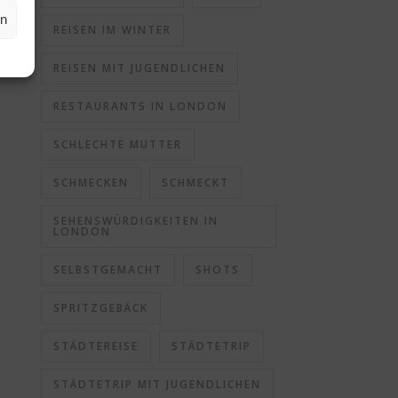
en
REISEN IM WINTER
REISEN MIT JUGENDLICHEN
RESTAURANTS IN LONDON
SCHLECHTE MUTTER
SCHMECKEN
SCHMECKT
SEHENSWÜRDIGKEITEN IN
LONDON
SELBSTGEMACHT
SHOTS
SPRITZGEBÄCK
STÄDTEREISE
STÄDTETRIP
STÄDTETRIP MIT JUGENDLICHEN