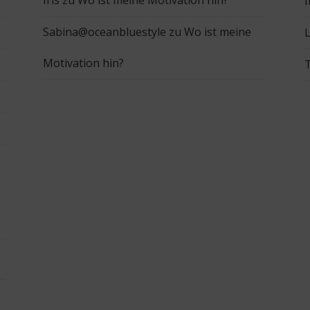
Iris
zu
Wo ist meine Motivation hin?
Sabina@oceanbluestyle
zu
Wo ist meine
L
Motivation hin?
T