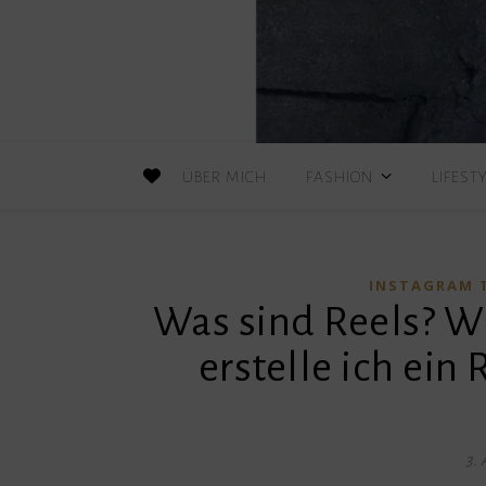
ÜBER MICH
FASHION
LIFEST
INSTAGRAM 
Was sind Reels? W
erstelle ich ein
3. 