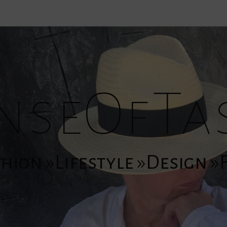
nseOfTa
hion »Lifestyle »Design 