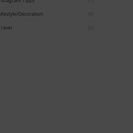
Instagram Tipps
(1)
ifestyle/Decoration
(9)
ravel
(5)