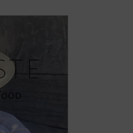
ste
»Food