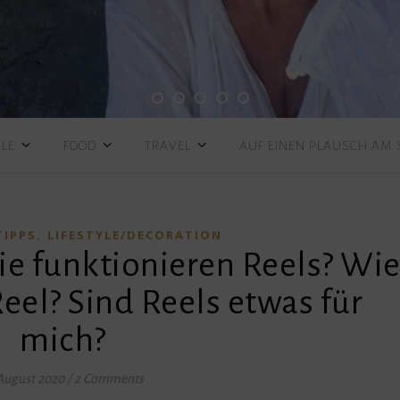
YLE
FOOD
TRAVEL
AUF EINEN PLAUSCH AM
,
TIPPS
LIFESTYLE/DECORATION
ie funktionieren Reels? Wi
 Reel? Sind Reels etwas für
mich?
August 2020
/
2 Comments