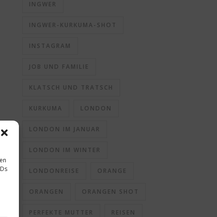
INGWER
INGWER-KURKUMA-SHOT
INSTAGRAM
JOB UND FAMILIE
KLATSCH UND TRATSCH
KURKUMA
LONDON
LONDON IM JANUAR
LONDON IM WINTER
sen
IDs
LONDONREISE
ORANGE
ORANGEN
ORANGEN SHOT
PERFEKTE MUTTER
REISEN