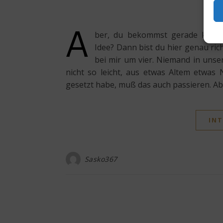
29
A
ber, du bekommst gerade keine L
Idee? Dann bist du hier genau ric
bei mir um vier. Niemand in unser
nicht so leicht, aus etwas Altem etwas
gesetzt habe, muß das auch passieren. Ab
INT
Sasko367