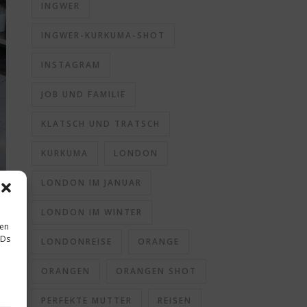
INGWER
INGWER-KURKUMA-SHOT
INSTAGRAM
JOB UND FAMILIE
KLATSCH UND TRATSCH
KURKUMA
LONDON
LONDON IM JANUAR
LONDON IM WINTER
sen
IDs
LONDONREISE
ORANGE
ORANGEN
ORANGEN SHOT
PERFEKTE MUTTER
REISEN