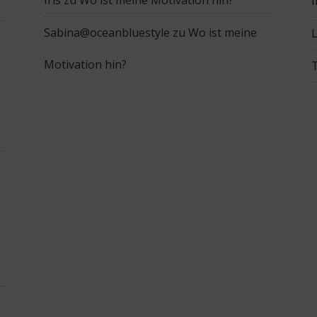
Iris
zu
Wo ist meine Motivation hin?
Sabina@oceanbluestyle
zu
Wo ist meine
L
Motivation hin?
T