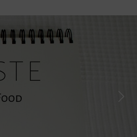
ste
»Food