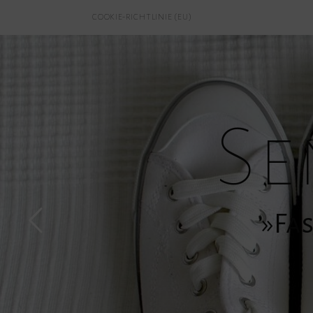
COOKIE-RICHTLINIE (EU)
Se
»Fas