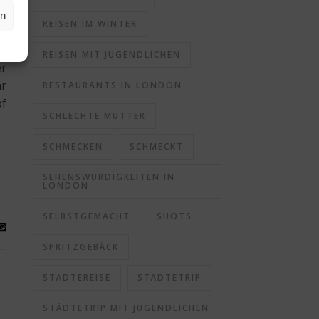
en
REISEN IM WINTER
ne
REISEN MIT JUGENDLICHEN
er
ar
RESTAURANTS IN LONDON
pf
SCHLECHTE MUTTER
SCHMECKEN
SCHMECKT
SEHENSWÜRDIGKEITEN IN
LONDON
SELBSTGEMACHT
SHOTS
SPRITZGEBÄCK
STÄDTEREISE
STÄDTETRIP
STÄDTETRIP MIT JUGENDLICHEN