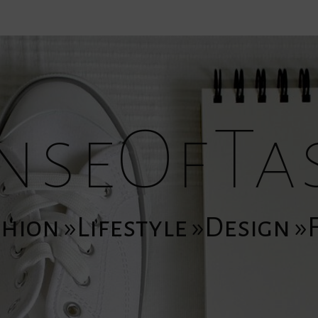
nseOfTa
hion »Lifestyle »Design 