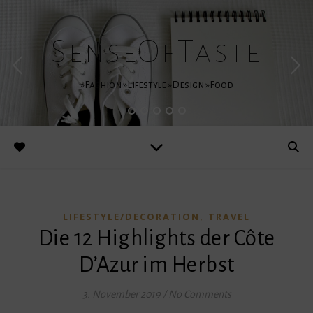
SenseOfTaste
»Fashion »Lifestyle »Design »Food
,
LIFESTYLE/DECORATION
TRAVEL
Die 12 Highlights der Côte
D’Azur im Herbst
3. November 2019
/
No Comments