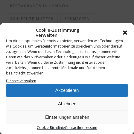
RESTAURANTS IN LONDON
SCHLECHTE MUTTER
SCHMECKEN
Cookie-Zustimmung
SCHMECKT
SEHENSWÜRDIGKEITEN IN LONDON
verwalten
Um dir ein optimales Erlebnis zu bieten, verwenden wir Technologien
SELBSTGEMACHT
SHOTS
SPRITZGEBÄCK
wie Cookies, um Geräteinformationen zu speichern und/oder darauf
zuzugreifen. Wenn du diesen Technologien zustimmst, können wir
Daten wie das Surfverhalten oder eindeutige IDs auf dieser Website
STÄDTEREISE
STÄDTETRIP
verarbeiten. Wenn du deine Zustimmung nicht erteilst oder
zurückziehst, können bestimmte Merkmale und Funktionen
STÄDTETRIP MIT JUGENDLICHEN
TRAVEL
beeinträchtigt werden.
Dienste verwalten
UNTERHALTUNG
Akzeptieren
Ablehnen
Einstellungen ansehen
Cookie-Richtlinie
Contact
Impressum