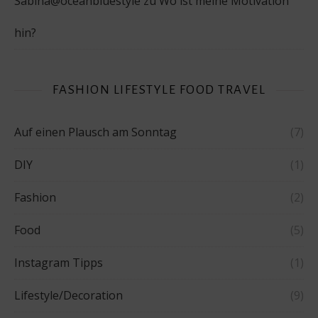
Sabina@oceanbluestyle
zu
Wo ist meine Motivation
hin?
FASHION LIFESTYLE FOOD TRAVEL
Auf einen Plausch am Sonntag
(7)
DIY
(1)
Fashion
(2)
Food
(5)
Instagram Tipps
(1)
Lifestyle/Decoration
(9)