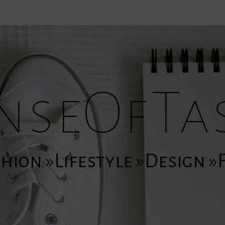
nseOfTa
hion »Lifestyle »Design 