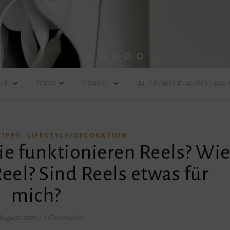
YLE
FOOD
TRAVEL
AUF EINEN PLAUSCH AM
,
TIPPS
LIFESTYLE/DECORATION
ie funktionieren Reels? Wi
 Reel? Sind Reels etwas für
mich?
August 2020
/
2 Comments