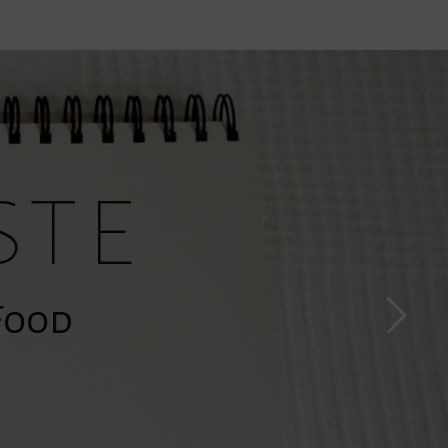
ste
»Food