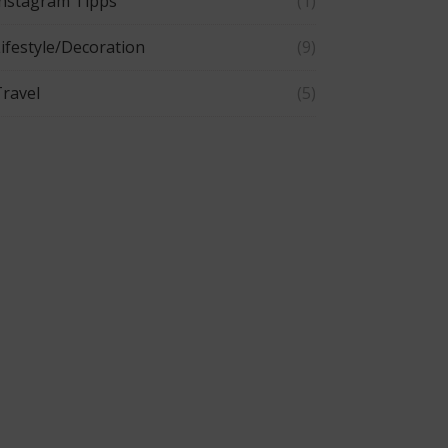
Instagram Tipps
(1)
ifestyle/Decoration
(9)
ravel
(5)