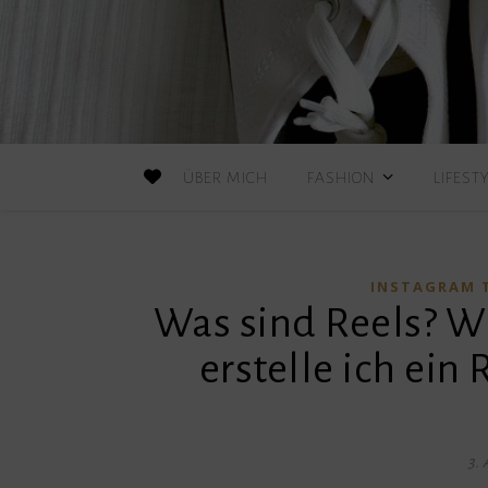
ÜBER MICH
FASHION
LIFEST
INSTAGRAM 
Was sind Reels? W
erstelle ich ein
3. 