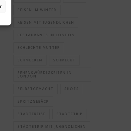
en
REISEN IM WINTER
REISEN MIT JUGENDLICHEN
RESTAURANTS IN LONDON
SCHLECHTE MUTTER
SCHMECKEN
SCHMECKT
SEHENSWÜRDIGKEITEN IN
LONDON
SELBSTGEMACHT
SHOTS
SPRITZGEBÄCK
STÄDTEREISE
STÄDTETRIP
STÄDTETRIP MIT JUGENDLICHEN