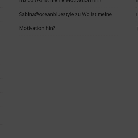
Iris
zu
Wo ist meine Motivation hin?
Sabina@oceanbluestyle
zu
Wo ist meine
L
Motivation hin?
T