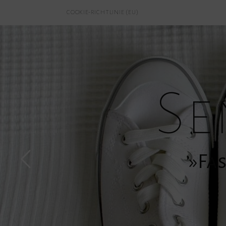
COOKIE-RICHTLINIE (EU)
Se
»Fas