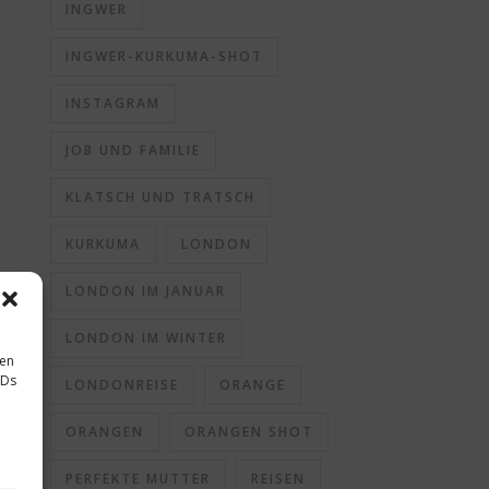
INGWER
INGWER-KURKUMA-SHOT
INSTAGRAM
JOB UND FAMILIE
KLATSCH UND TRATSCH
KURKUMA
LONDON
LONDON IM JANUAR
LONDON IM WINTER
sen
IDs
LONDONREISE
ORANGE
ORANGEN
ORANGEN SHOT
PERFEKTE MUTTER
REISEN