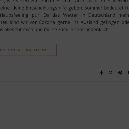
cht, wie vielen von euch bestimmt auch nicht. Aber vielleic
 eine kleine Entscheidungshilfe geben. Sommer bedeutet f
rlaubsfeeling pur. Da das Wetter in Deutschland mei
et, sind wir vor Corona gerne ins Ausland geflogen od
s alles für mich und meine Familie sehr bedenklich.
ERESSIERT AN MEHR?