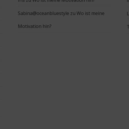
Iris
zu
Wo ist meine Motivation hin?
Sabina@oceanbluestyle
zu
Wo ist meine
L
Motivation hin?
T