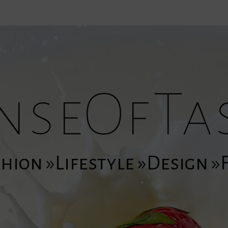
nseOfTa
hion »Lifestyle »Design 