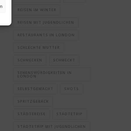
en
REISEN IM WINTER
REISEN MIT JUGENDLICHEN
RESTAURANTS IN LONDON
SCHLECHTE MUTTER
SCHMECKEN
SCHMECKT
SEHENSWÜRDIGKEITEN IN
LONDON
SELBSTGEMACHT
SHOTS
SPRITZGEBÄCK
STÄDTEREISE
STÄDTETRIP
STÄDTETRIP MIT JUGENDLICHEN