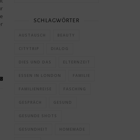
ht
ür
ne
SCHLAGWÖRTER
er
AUSTAUSCH
BEAUTY
CITYTRIP
DIALOG
DIES UND DAS
ELTERNZEIT
ESSEN IN LONDON
FAMILIE
FAMILIENREISE
FASCHING
GESPRÄCH
GESUND
GESUNDE SHOTS
GESUNDHEIT
HOMEMADE