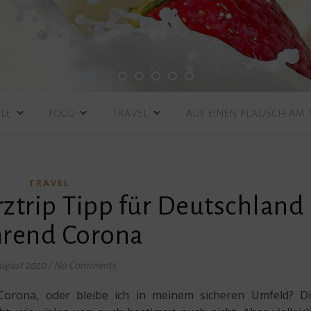
YLE
FOOD
TRAVEL
AUF EINEN PLAUSCH AM
TRAVEL
rztrip Tipp für Deutschland
rend Corona
August 2020
/
No Comments
Corona, oder bleibe ich in meinem sicheren Umfeld? D