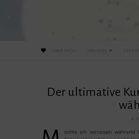
ÜBER MICH
FASHION
LIFEST
Der ultimative Ku
wäh
4. 
M
öchte ich verreisen während 