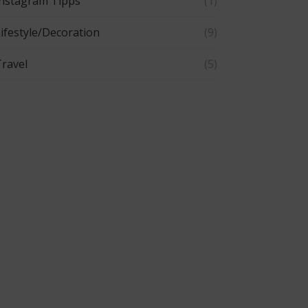
Instagram Tipps
(1)
ifestyle/Decoration
(9)
ravel
(5)