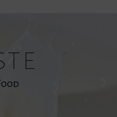
ste
»Food