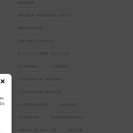
INGWER
INGWER-KURKUMA-SHOT
INSTAGRAM
JOB UND FAMILIE
KLATSCH UND TRATSCH
KURKUMA
LONDON
LONDON IM JANUAR
LONDON IM WINTER
sen
IDs
LONDONREISE
ORANGE
ORANGEN
ORANGEN SHOT
PERFEKTE MUTTER
REISEN