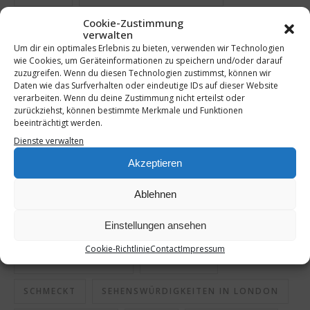
Cookie-Zustimmung
INSTAGRAM
JOB UND FAMILIE
verwalten
Um dir ein optimales Erlebnis zu bieten, verwenden wir Technologien
KLATSCH UND TRATSCH
KURKUMA
wie Cookies, um Geräteinformationen zu speichern und/oder darauf
zuzugreifen. Wenn du diesen Technologien zustimmst, können wir
LONDON
LONDON IM JANUAR
Daten wie das Surfverhalten oder eindeutige IDs auf dieser Website
verarbeiten. Wenn du deine Zustimmung nicht erteilst oder
zurückziehst, können bestimmte Merkmale und Funktionen
LONDON IM WINTER
LONDONREISE
beeinträchtigt werden.
Dienste verwalten
ORANGE
ORANGEN
ORANGEN SHOT
Akzeptieren
PERFEKTE MUTTER
REISEN
Ablehnen
REISEN IM WINTER
REISEN MIT JUGENDLICHEN
Einstellungen ansehen
RESTAURANTS IN LONDON
Cookie-Richtlinie
Contact
Impressum
SCHLECHTE MUTTER
SCHMECKEN
SCHMECKT
SEHENSWÜRDIGKEITEN IN LONDON