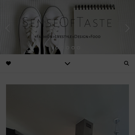
SenseOfTaste
»Fashion »Lifestyle »Design »Food