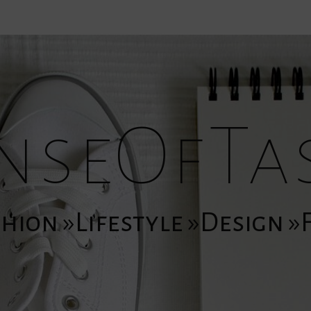
nseOfTa
hion »Lifestyle »Design 