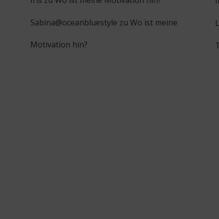
Iris
zu
Wo ist meine Motivation hin?
Sabina@oceanbluestyle
zu
Wo ist meine
L
Motivation hin?
T