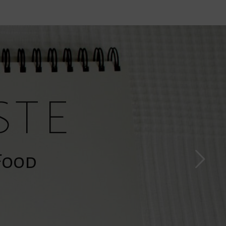
ste
»Food