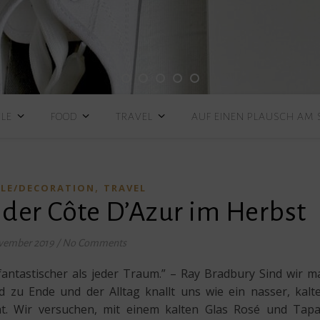
YLE
FOOD
TRAVEL
AUF EINEN PLAUSCH AM
,
YLE/DECORATION
TRAVEL
 der Côte D’Azur im Herbst
vember 2019
/
No Comments
 fantastischer als jeder Traum.” – Ray Bradbury Sind wir m
d zu Ende und der Alltag knallt uns wie ein nasser, kalt
ht. Wir versuchen, mit einem kalten Glas Rosé und Tap