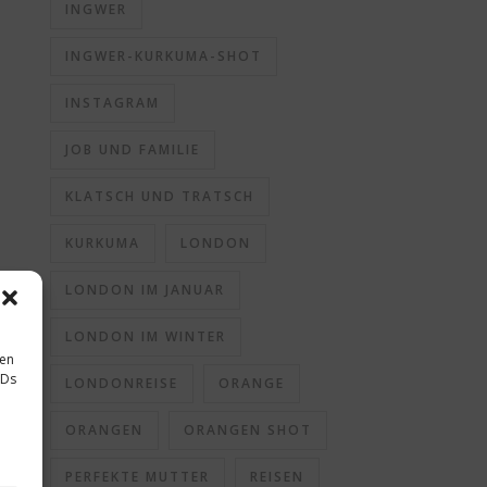
INGWER
INGWER-KURKUMA-SHOT
INSTAGRAM
JOB UND FAMILIE
KLATSCH UND TRATSCH
KURKUMA
LONDON
LONDON IM JANUAR
LONDON IM WINTER
sen
IDs
LONDONREISE
ORANGE
ORANGEN
ORANGEN SHOT
PERFEKTE MUTTER
REISEN