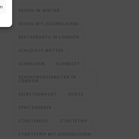
en
REISEN IM WINTER
REISEN MIT JUGENDLICHEN
RESTAURANTS IN LONDON
SCHLECHTE MUTTER
SCHMECKEN
SCHMECKT
SEHENSWÜRDIGKEITEN IN
LONDON
SELBSTGEMACHT
SHOTS
SPRITZGEBÄCK
STÄDTEREISE
STÄDTETRIP
STÄDTETRIP MIT JUGENDLICHEN