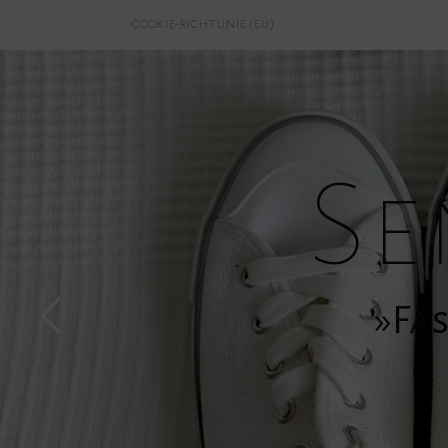
COOKIE-RICHTLINIE (EU)
Se
»Fas