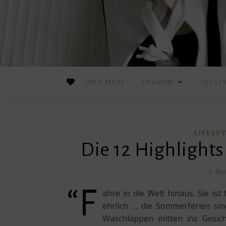
ÜBER MICH
FASHION
LIFEST
LIFEST
Die 12 Highlights
3. No
“F
ahre in die Welt hinaus. Sie ist
ehrlich … die Sommerferien sin
Waschlappen mitten ins Gesic