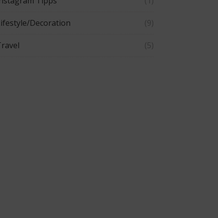
Instagram Tipps
(1)
ifestyle/Decoration
(9)
ravel
(5)