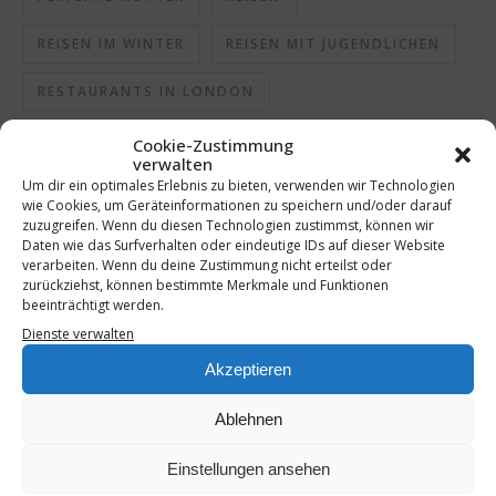
REISEN IM WINTER
REISEN MIT JUGENDLICHEN
RESTAURANTS IN LONDON
SCHLECHTE MUTTER
SCHMECKEN
Cookie-Zustimmung
verwalten
Um dir ein optimales Erlebnis zu bieten, verwenden wir Technologien
SCHMECKT
SEHENSWÜRDIGKEITEN IN LONDON
wie Cookies, um Geräteinformationen zu speichern und/oder darauf
zuzugreifen. Wenn du diesen Technologien zustimmst, können wir
SELBSTGEMACHT
SHOTS
SPRITZGEBÄCK
Daten wie das Surfverhalten oder eindeutige IDs auf dieser Website
verarbeiten. Wenn du deine Zustimmung nicht erteilst oder
STÄDTEREISE
STÄDTETRIP
zurückziehst, können bestimmte Merkmale und Funktionen
beeinträchtigt werden.
STÄDTETRIP MIT JUGENDLICHEN
TRAVEL
Dienste verwalten
Akzeptieren
UNTERHALTUNG
Ablehnen
Einstellungen ansehen