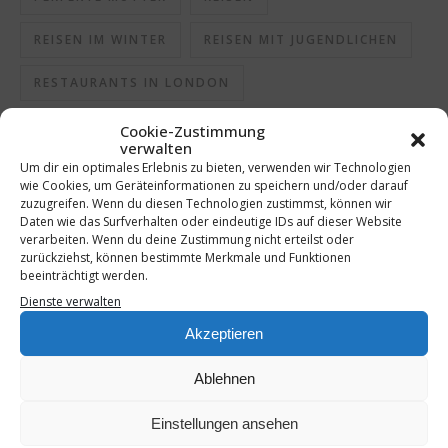
REISEN IM WINTER
REISEN MIT JUGENDLICHEN
RESTAURANTS IN LONDON
SCHLECHTE MUTTER
SCHMECKEN
Cookie-Zustimmung
verwalten
Um dir ein optimales Erlebnis zu bieten, verwenden wir Technologien
SCHMECKT
SEHENSWÜRDIGKEITEN IN LONDON
wie Cookies, um Geräteinformationen zu speichern und/oder darauf
zuzugreifen. Wenn du diesen Technologien zustimmst, können wir
SELBSTGEMACHT
SHOTS
SPRITZGEBÄCK
Daten wie das Surfverhalten oder eindeutige IDs auf dieser Website
verarbeiten. Wenn du deine Zustimmung nicht erteilst oder
STÄDTEREISE
STÄDTETRIP
zurückziehst, können bestimmte Merkmale und Funktionen
beeinträchtigt werden.
STÄDTETRIP MIT JUGENDLICHEN
TRAVEL
Dienste verwalten
Akzeptieren
UNTERHALTUNG
Ablehnen
Einstellungen ansehen