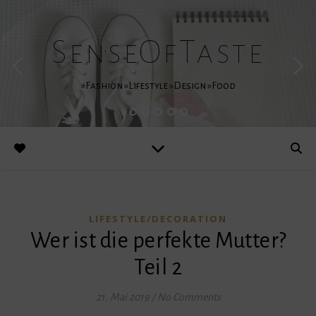
SenseOfTaste
»Fashion »Lifestyle »Design »Food
LIFESTYLE/DECORATION
Wer ist die perfekte Mutter?
Teil 2
21. Mai 2019
/
No Comments