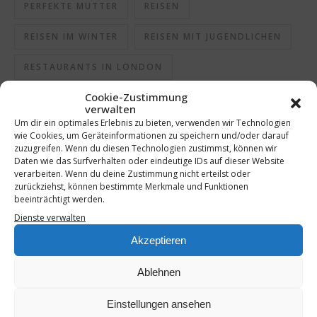
PERFEKTE MUTTER
REISEN
REISEN IM WINTER
REISEN MIT JUGENDLICHEN
RESTAURANTS IN LONDON
Cookie-Zustimmung
SCHLECHTE MUTTER
SCHMECKEN
verwalten
Um dir ein optimales Erlebnis zu bieten, verwenden wir Technologien
SCHMECKT
SEHENSWÜRDIGKEITEN IN LONDON
wie Cookies, um Geräteinformationen zu speichern und/oder darauf
zuzugreifen. Wenn du diesen Technologien zustimmst, können wir
SELBSTGEMACHT
SHOTS
SPRITZGEBÄCK
Daten wie das Surfverhalten oder eindeutige IDs auf dieser Website
verarbeiten. Wenn du deine Zustimmung nicht erteilst oder
zurückziehst, können bestimmte Merkmale und Funktionen
STÄDTEREISE
STÄDTETRIP
beeinträchtigt werden.
Dienste verwalten
STÄDTETRIP MIT JUGENDLICHEN
TRAVEL
Akzeptieren
UNTERHALTUNG
Ablehnen
Einstellungen ansehen